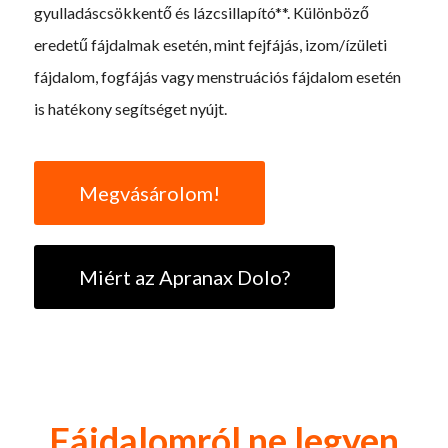
gyulladáscsökkentő és lázcsillapító**. Különböző
eredetű fájdalmak esetén, mint fejfájás, izom/ízületi
fájdalom, fogfájás vagy menstruációs fájdalom esetén
is hatékony segítséget nyújt.
Megvásárolom!
Miért az Apranax Dolo?
Fájdalomról ne legyen