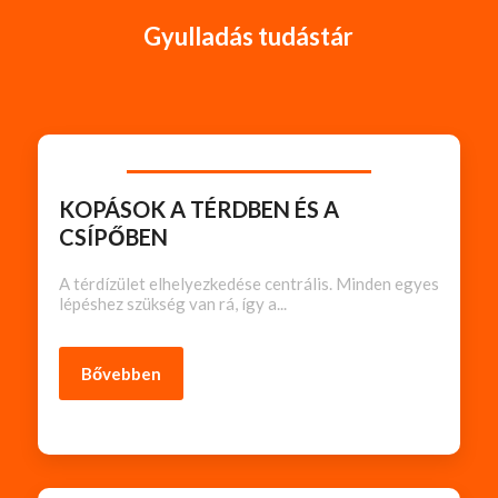
Gyulladás tudástár
KOPÁSOK A TÉRDBEN ÉS A
CSÍPŐBEN
A térdízület elhelyezkedése centrális. Minden egyes
lépéshez szükség van rá, így a...
Bővebben