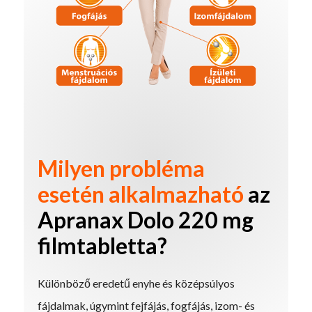
Milyen probléma
esetén alkalmazható
az
Apranax Dolo 220 mg
filmtabletta?
Különböző eredetű enyhe és középsúlyos
fájdalmak, úgymint fejfájás, fogfájás, izom- és