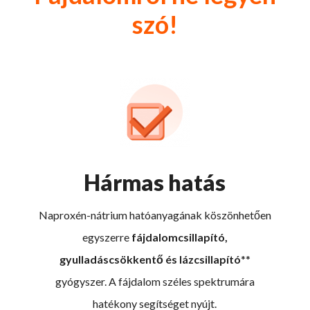
szó!
Hármas hatás
Naproxén-nátrium hatóanyagának köszönhetően
egyszerre
fájdalomcsillapító,
gyulladáscsökkentő és lázcsillapító
**
gyógyszer. A fájdalom széles spektrumára
hatékony segítséget nyújt.