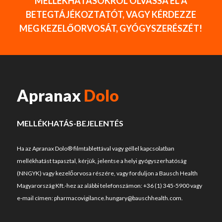
MELLÉKHATÁSOKRÓL OLVASSA EL A
BETEGTÁJÉKOZTATÓT, VAGY KÉRDEZZE
MEG KEZELŐORVOSÁT, GYÓGYSZERÉSZÉT!
Apranax
Dolo
MELLÉKHATÁS-BEJELENTÉS
Ha az Apranax Dolo® filmtablettával vagy géllel kapcsolatban
mellékhatást tapasztal, kérjük, jelentse a helyi gyógyszerhatóság
(NNGYK) vagy kezelőorvosa részére, vagy forduljon a Bausch Health
Magyarország Kft.-hez az alábbi telefonszámon:
+36 (1) 345-5900
vagy
e-mail címen:
pharmacovigilance.hungary@bauschhealth.com
.