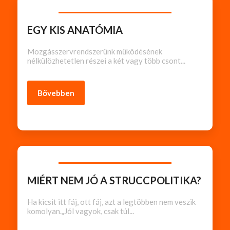
EGY KIS ANATÓMIA
Mozgásszervrendszerünk működésének
nélkülözhetetlen részei a két vagy több csont...
Bővebben
MIÉRT NEM JÓ A STRUCCPOLITIKA?
Ha kicsit itt fáj, ott fáj, azt a legtöbben nem veszik
komolyan.„Jól vagyok, csak túl...