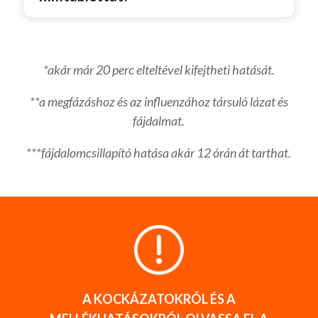
*akár már 20 perc elteltével kifejtheti hatását.
**a megfázáshoz és az influenzához társuló lázat és
fájdalmat.
***fájdalomcsillapító hatása akár 12 órán át tarthat.
A KOCKÁZATOKRÓL ÉS A