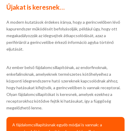
Újakat is keresnek…
A modern kutatások érdekes iránya, hogy a gerincvelőben lévő
kapurendszer működését befolyásolják, például úgy, hogy ott
megakadályozzák az idegsejtek átkapcsolódását, azaz a
perifériáról a gerincvelőbe érkező információ agyba történő
eljutását.
Az ember belső fájdalomcsillapítóinak, az endorfinoknak,
enkefalinoknak, amelyeknek természetes kötőhelyeihez a
központi idegrendszerre ható szereknek kapcsolódnak ahhoz,
hogy hatásukat kifejtsék, a gerincvelőben is vannak receptorai.
Olyan fájdalomcsillapítókat is keresnek, amelyek ezekhez a
receptorokhoz kötődve fejtik ki hatásukat, így a függőség
megelőzhető lenne.
A fájdalomcsillapításnak egyéb módjai is vannak: a