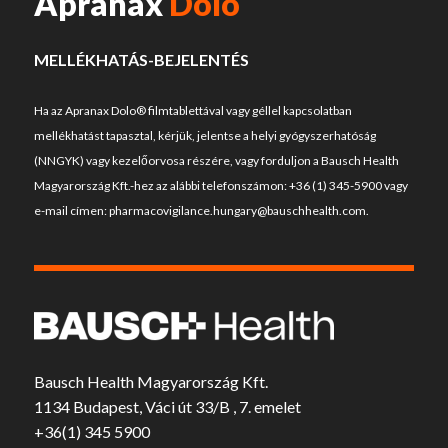
Apranax
Dolo
MELLÉKHATÁS-BEJELENTÉS
Ha az Apranax Dolo® filmtablettával vagy géllel kapcsolatban
mellékhatást tapasztal, kérjük, jelentse a helyi gyógyszerhatóság
(NNGYK) vagy kezelőorvosa részére, vagy forduljon a Bausch Health
Magyarország Kft.-hez az alábbi telefonszámon:
+36 (1) 345-5900
vagy
e-mail címen:
pharmacovigilance.hungary@bauschhealth.com
.
Bausch Health Magyarország Kft.
1134 Budapest, Váci út 33/B , 7. emelet
+36(1) 345 5900