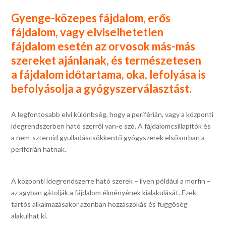
Gyenge-közepes fájdalom, erős
fájdalom, vagy elviselhetetlen
fájdalom esetén az orvosok más-más
szereket ajánlanak, és természetesen
a fájdalom időtartama, oka, lefolyása is
befolyásolja a gyógyszerválasztást.
A legfontosabb elvi különbség, hogy a periférián, vagy a központi
idegrendszerben ható szerről van-e szó. A fájdalomcsillapítók és
a nem-szteroid gyulladáscsökkentő gyógyszerek elsősorban a
periférián hatnak.
A központi idegrendszerre ható szerek – ilyen például a morfin –
az agyban gátolják a fájdalom élményének kialakulását. Ezek
tartós alkalmazásakor azonban hozzászokás és függőség
alakulhat ki.