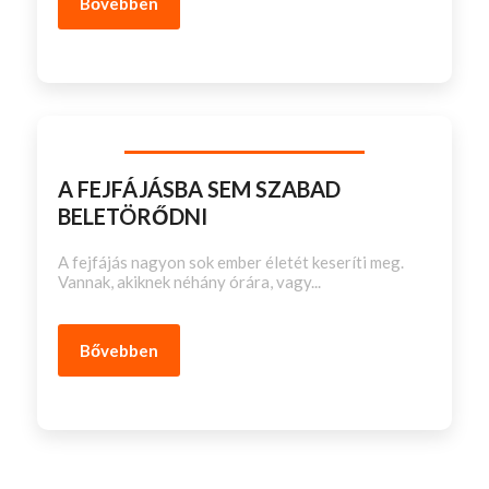
Bővebben
A FEJFÁJÁSBA SEM SZABAD
BELETÖRŐDNI
A fejfájás nagyon sok ember életét keseríti meg.
Vannak, akiknek néhány órára, vagy...
Bővebben