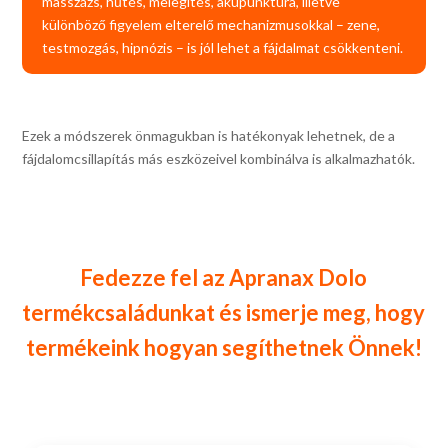
masszázs, hűtés, melegítés, akupunktúra, illetve
különböző figyelem elterelő mechanizmusokkal – zene,
testmozgás, hipnózis – is jól lehet a fájdalmat csökkenteni.
Ezek a módszerek önmagukban is hatékonyak lehetnek, de a
fájdalomcsillapítás más eszközeivel kombinálva is alkalmazhatók.
Fedezze fel az Apranax Dolo
termékcsaládunkat és ismerje meg, hogy
termékeink hogyan segíthetnek Önnek!