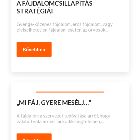
A FÁJDALOMCSILLAPÍTÁS
STRATÉGIÁI
Gyenge-közepes fájdalom, erős fájdalom, vagy
elviselhetetlen fájdalom esetén az orvosok...
Bővebben
„MI FÁJ, GYERE MESÉLJ…”
A fájdalom a szervezet tudósítása arról, hogy
valahol valami nem működik megfelelően,...