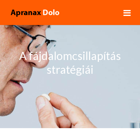
A fájdalomcsillapítás
stratégiái